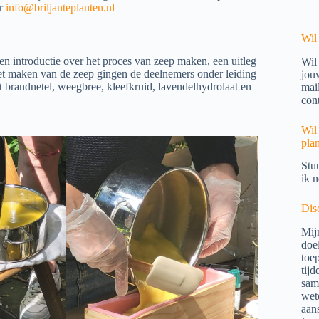
ar
info@briljanteplanten.nl
Wil
 introductie over het proces van zeep maken, een uitleg
Wil
 het maken van de zeep gingen de deelnemers onder leiding
jouw
t brandnetel, weegbree, kleefkruid, lavendelhydrolaat en
mai
con
Wil
pla
Stu
ik 
Dis
Mij
doe
toep
tij
sam
wet
aan