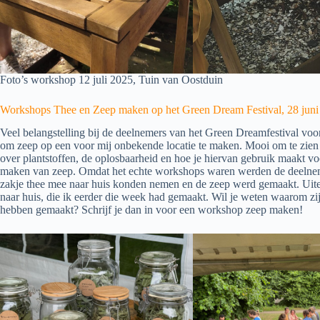
Foto’s workshop 12 juli 2025, Tuin van Oostduin
Workshops Thee en Zeep maken op het Green Dream Festival, 28 juni
Veel belangstelling bij de deelnemers van het Green Dreamfestival v
om zeep op een voor mij onbekende locatie te maken. Mooi om te zien 
over plantstoffen, de oplosbaarheid en hoe je hiervan gebruik maakt vo
maken van zeep. Omdat het echte workshops waren werden de deelneme
zakje thee mee naar huis konden nemen en de zeep werd gemaakt. Uiter
naar huis, die ik eerder die week had gemaakt. Wil je weten waarom zi
hebben gemaakt? Schrijf je dan in voor een workshop zeep maken!