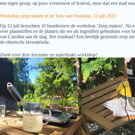
een eigen groep, op jouw evenement of festival, stuur dan een mail na
Workshop zeep maken in de Tuin van Oostduin, 12 juli 2025
Op 12 juli bezochten 10 buurtboxers de workshop ‘Zeep maken’. Na een
over plantstoffen en de planten die we als ingrediënt gebruikten voor
van Caroline aan de slag. Het resultaat? Een heerlijk geurende zeep me
de etherische lavendelolie.
Dank voor deze leerzame en superleuke workshop!