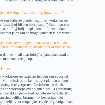
De moestuinbeurs, Landgoed Middachten & ik
 je een lezing of workshop op jouw locatie?
 je een briljante planten lezing of workshop op
 festival of bij een bedrijfsuitje? Stuur dan een
l naar
info@briljanteplanten.nl
. Ik neem dan
tact met je op om de mogelijkheden te bespreken.
 je advies over mogelijke toepassingen van de
nten in jouw moestuin, kruidentuin of voedselbos?
ur dan een mail naar
info@briljanteplanten.nl
en
neem contact met je op.
claimer
n workshops en lezingen hebben een educatief
l. Mijn missie is de kennis over planten en hun
assingen te vergroten. De informatie die ik
dens de workshops over planten deel is zorgvuldig
engesteld en gebaseerd op betrouwbare, liefst
enschappelijke, bronnen. Ik ben echter niet
sprakelijk voor mogelijke schade of gevolgen van