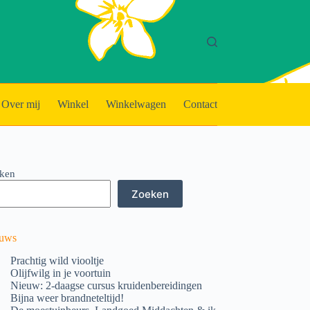
Over mij
Winkel
Winkelwagen
Contact
ken
Zoeken
uws
Prachtig wild viooltje
Olijfwilg in je voortuin
Nieuw: 2-daagse cursus kruidenbereidingen
Bijna weer brandneteltijd!