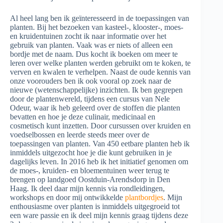
Al heel lang ben ik geïnteresseerd in de toepassingen van
planten. Bij het bezoeken van kasteel-, klooster-, moes-
en kruidentuinen zocht ik naar informatie over het
gebruik van planten. Vaak was er niets of alleen een
bordje met de naam. Dus kocht ik boeken om meer te
leren over welke planten werden gebruikt om te koken, te
verven en kwalen te verhelpen. Naast de oude kennis van
onze voorouders ben ik ook vooral op zoek naar de
nieuwe (wetenschappelijke) inzichten. Ik ben gegrepen
door de plantenwereld, tijdens een cursus van Nele
Odeur, waar ik heb geleerd over de stoffen die planten
bevatten en hoe je deze culinair, medicinaal en
cosmetisch kunt inzetten. Door cursussen over kruiden en
voedselbossen en leerde steeds meer over de
toepassingen van planten. Van 450 eetbare planten heb ik
inmiddels uitgezocht hoe je die kunt gebruiken in je
dagelijks leven. In 2016 heb ik het initiatief genomen om
de moes-, kruiden- en bloementuinen weer terug te
brengen op landgoed Oostduin-Arendsdorp in Den
Haag. Ik deel daar mijn kennis via rondleidingen,
workshops en door mij ontwikkelde
plantbordjes
. Mijn
enthousiasme over planten is inmiddels uitgegroeid tot
een ware passie en ik deel mijn kennis graag tijdens deze