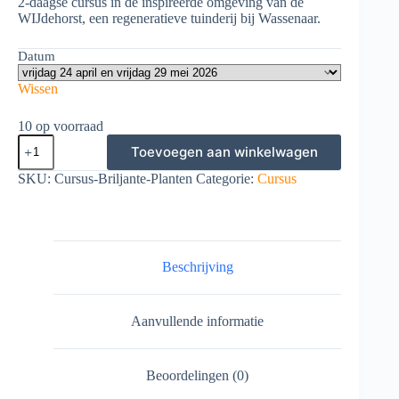
2-daagse cursus in de inspireerde omgeving van de
WIJdehorst, een regeneratieve tuinderij bij Wassenaar.
Datum
Wissen
10 op voorraad
2-
Toevoegen aan winkelwagen
daagse
Cursus:
SKU:
Cursus-Briljante-Planten
Categorie:
Cursus
Maak
meer
gebruik
van
planten
in
Beschrijving
je
dagelijks
leven!
Aanvullende informatie
aantal
Beoordelingen (0)