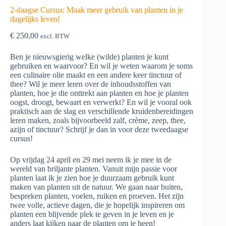
2-daagse Cursus: Maak meer gebruik van planten in je
dagelijks leven!
€
250,00
excl. BTW
Ben je nieuwsgierig welke (wilde) planten je kunt
gebruiken en waarvoor? En wil je weten waarom je soms
een culinaire olie maakt en een andere keer tinctuur of
thee? Wil je meer leren over de inhoudsstoffen van
planten, hoe je die onttrekt aan planten en hoe je planten
oogst, droogt, bewaart en verwerkt? En wil je vooral ook
praktisch aan de slag en verschillende kruidenbereidingen
leren maken, zoals bijvoorbeeld zalf, crème, zeep, thee,
azijn of tinctuur? Schrijf je dan in voor deze tweedaagse
cursus!
Op vrijdag 24 april en 29 mei neem ik je mee in de
wereld van briljante planten. Vanuit mijn passie voor
planten laat ik je zien hoe je duurzaam gebruik kunt
maken van planten uit de natuur. We gaan naar buiten,
bespreken planten, voelen, ruiken en proeven. Het zijn
twee volle, actieve dagen, die je hopelijk inspireren om
planten een blijvende plek te geven in je leven en je
anders laat kijken naar de planten om je heen!