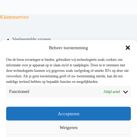
Klantenservice
Veelgestelde vragen
Contact
Beheer toestemming
Om de beste ervaringen te bieden, gebruiken wij technologieën zoals cookies om
Algemene voorwaarden & Privacy
informatie over je apparaat op te slaan en/of te raadplegen. Door in te stemmen met
deze technologieën kunnen wij gegevens zoals surfgedrag of unieke ID's op deze site
verwerken. Als je geen toestemming geeft of uw toestemming intrekt, kan dit een
nadelige invloed hebben op bepaalde functies en mogelijkheden.
Algemene voorwaarden
Functioneel
Altijd actief
Privacy
Cookies
Accepteren
Nieuws & meer
Weigeren